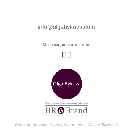


0
info@olgabykova.com
Мы в социальных сетях:


Консалтинговое бутик-агентство Ольги Быковой