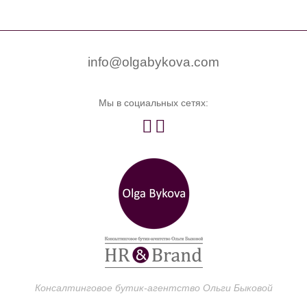


0
info@olgabykova.com
Мы в социальных сетях:


Консалтинговое бутик-агентство Ольги Быковой