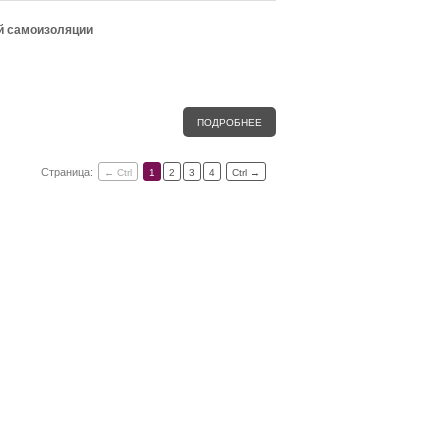
й самоизоляции
ПОДРОБНЕЕ
Страница:
← Ctrl
1
2
3
4
Ctrl →