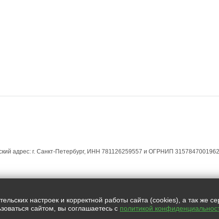
ЕСКИМ ЛИЦАМ
ЮРИДИЧЕСКИМ ЛИЦАМ
МАГАЗИН УСЛУГ
КОНТАКТЫ
кий адрес: г. Санкт-Петербург, ИНН 781126259557 и ОГРНИП 3157847001962
Все права защищены.
льских настроек и корректной работы сайта (cookies), а так же с
зоваться сайтом, вы соглашаетесь с
политикой конфиденциальнос