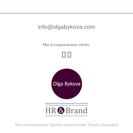


0
info@olgabykova.com
Мы в социальных сетях:


Консалтинговое бутик-агентство Ольги Быковой