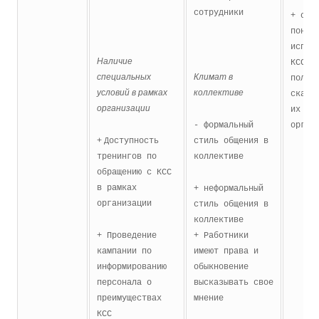
сотрудники
+ сот
поним
испол
Наличие
КСС
специальных
Климат в
полож
условий в рамках
коллективе
сказы
организации
их по
- формальный
орган
+
Доступность
стиль общения в
тренингов по
коллективе
обращению с КСС
в рамках
+ неформальный
организации
стиль общения в
коллективе
+ Проведение
+ Работники
кампании по
имеют права и
информированию
обыкновение
персонала о
высказывать свое
преимуществах
мнение
КСС