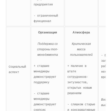
предприятия
- ограниченный
функционал
Организация
Атмосфера
Ин
Поддержка со
Критическая
стороны топ-
масса
менеджмента
пользователей
- Выс
загру
+ старшие
+ Наличие в
работ
Социальный
менеджеры
штате
нехва
аспект
демонстрируют
сотрудников-
време
поддержку
энтузиастов,
открытых новым
решениям
- старшие
менеджеры
Воспр
демонстрируют
- слишком старые
выгод
скепсис
и консервативные