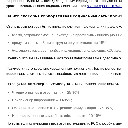
В принципе, идея КСС овладела деловым миром достаточно давно. Так, п
уровень использования подобных инструментов 
был на уровне 10% в 200
На что способна корпоративная социальная сеть: произв
Столь взрывной рост был отнюдь не случаен. Так, компании на деле увид
время, затрачиваемое на нахождение профильных инновационных реш
продуктивность работы сотрудников увеличилась на 15%; 
благодаря этому, рост прибыли компаний, использующих КСС, шел на
Понятно, что вышеназванные категории могут показаться довольно общи
Разумеется, это довольно усредненные показатели. Тем не менее, на инт
переговоры, а сколько на свою профильную деятельность — они видятся
По результатам экспертов 
McKinsey
, КСС могут существенно помочь по к
Чтение 
e
-
mail
’ов и ответ на них – 25-30%;
Поиск и сбор информации – 30-35%
; 
Общение в коллективе и внутренние коммуникации – 25-35%;
Непосредственные служебные обязанности – 10-15%.
 То есть, если суммировать весь этот потенциал, то КСС способна увелич