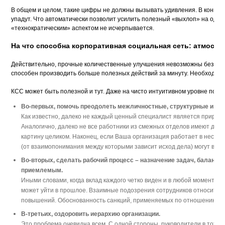
В общем и целом, такие цифры не должны вызывать удивления. В конце 
упадут. Что автоматически позволит усилить полезный «выхлоп» на одно
«технократическим» аспектом не исчерпывается. 

На что способна корпоративная социальная сеть: атмосфе
Действительно, прочные количественные улучшения невозможны без улучш
способен производить больше полезных действий за минуту. Необходимо е
Во-первых, помочь преодолеть межличностные, структурные и ге
Как известно, далеко не каждый ценный специалист является 
п
рирожд
Аналогично, далеко не все работники из смежных отделов имеют дост
картину целиком. Наконец, если Ваша организация работает в несколь
Во-вторых, сделать рабочий процесс – назначение задач, балансир
приемлемым.
Иными словами, когда вклад каждого четко виден и в любой момент м
может уйти в прошлое. Взаимные подозрения сотрудников относительн
В-третьих, оздоровить иерархию организации.
Это проблема очевидна всем. С одной стороны, руководители в тот и