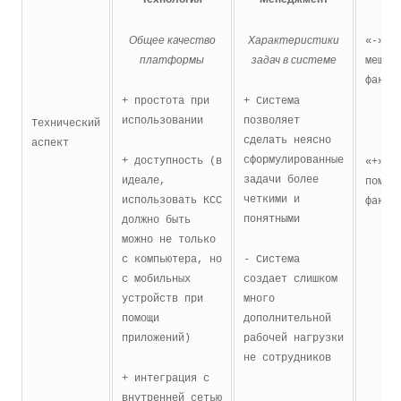
Общее качество
Характеристики
«-» 
платформы
задач в системе
мешаю
факто
+ простота при
+ Система
использовании
позволяет
Технический
сделать неясно
аспект
сформулированные
+ доступность (в
«+» 
задачи более
идеале,
помог
четкими и
использовать КСС
факто
понятными
должно быть
можно не только
с компьютера, но
- Система
с мобильных
создает слишком
устройств при
много
помощи
дополнительной
приложений)
рабочей нагрузки
не сотрудников
+ интеграция с
внутренней сетью