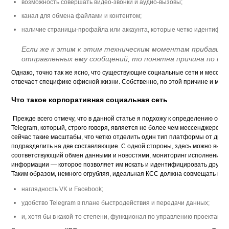
возможность совершать видео-звонки и аудио-вызовы; 
канал для обмена файлами и контентом; 
наличие страницы-профайла или аккаунта, которые четко идентифици
Если же к этим к этим техническим моментам прибавить 
отправленных ему сообщений, то понятна причина по кот
Однако, точно так же ясно, что существующие социальные сети и мессендж
отвечает специфике офисной жизни. Собственно, по этой причине и можн
Что такое корпоративная социальная сеть
 Прежде всего отмечу, что в данной статье я подхожу к определению социа
Telegram
, который, строго говоря, является не более чем мессенджером
сейчас такие масштабы, что четко отделить один тип платформы от друго
подразделить на две составляющие. С одной стороны, здесь можно выдели
соответствующий обмен данными и новостями, мониторинг исполнения пор
информации — которое позволяет им искать и идентифицировать друг дру
Таким образом, немного огрубляя, идеальная КСС должна совмещать в се
наглядность 
VK 
и 
Facebook;
удобство 
Telegram 
в плане быстродействия и передачи данных
;  
и, хотя бы в какой-то степени, функционал по управлению проектами. 