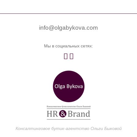


0
info@olgabykova.com
Мы в социальных сетях:


Консалтинговое бутик-агентство Ольги Быковой