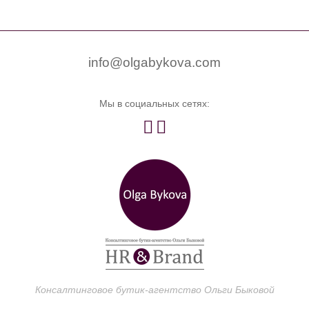


0
info@olgabykova.com
Мы в социальных сетях:


Консалтинговое бутик-агентство Ольги Быковой