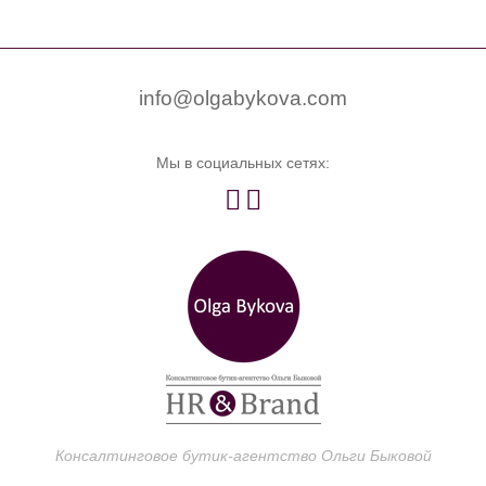


0
info@olgabykova.com
Мы в социальных сетях:


Консалтинговое бутик-агентство Ольги Быковой