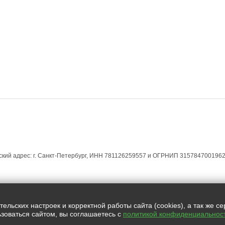
ЕСКИМ ЛИЦАМ
ЮРИДИЧЕСКИМ ЛИЦАМ
МАГАЗИН УСЛУГ
КОНТАКТЫ
кий адрес: г. Санкт-Петербург, ИНН 781126259557 и ОГРНИП 3157847001962
Все права защищены.
льских настроек и корректной работы сайта (cookies), а так же с
зоваться сайтом, вы соглашаетесь с
политикой конфиденциальнос