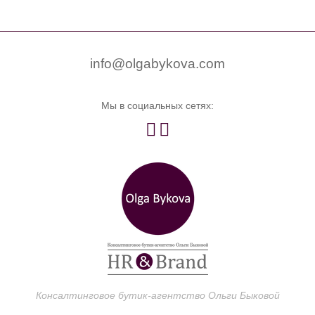


0
info@olgabykova.com
Мы в социальных сетях:


Консалтинговое бутик-агентство Ольги Быковой