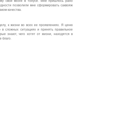
ржу свои мозги в тонусе. Мне пришлось рано
рудности позволили мне сформировать саквояж
аком качества.
делу, к жизни во всех ее проявлениях. Я ценю
о в сложных ситуациях и принять правильное
ые знают, чего хотят от жизни, находятся в
е благо.