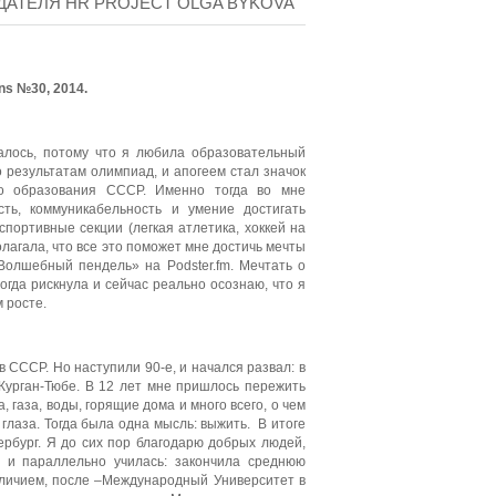
АТЕЛЯ HR PROJECT OLGA BYKOVA
ns №30, 2014.
алось, потому что я любила образовательный
 результатам олимпиад, и апогеем стал значок
го образования СССР. Именно тогда во мне
ть, коммуникабельность и умение достигать
портивные секции (легкая атлетика, хоккей на
олагала, что все это поможет мне достичь мечты
«Волшебный пендель» на Podster.fm. Мечтать о
огда рискнула и сейчас реально осознаю, что я
 росте.
 СССР. Но наступили 90-е, и начался развал: в
 Курган-Тюбе. В 12 лет мне пришлось пережить
, газа, воды, горящие дома и много всего, о чем
 глаза. Тогда была одна мысль: выжить. В итоге
ербург. Я до сих пор благодарю добрых людей,
 и параллельно училась: закончила среднюю
отличием, после –Международный Университет в