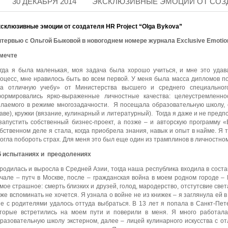
30 ДЕКАБРЯ 2014
ЭКСКЛЮЗИВНЫЕ ЭМОЦИИ ОТ СОЗД
склюзивные эмоции от создателя
HR Project “Olga Bykova”
тервью с Ольгой Быковой в новогоднем номере журнала Exclusive Emotio
мечте
гда я была маленькая, моя задача была хорошо учиться, и мне это удав
оцесс, мне нравилось быть во всем первой. У меня была масса дипломов по
За отличную учебу» от Министерства высшего и среднего специально
ормировались ярко-выраженные личностные качества: целеустремленнос
лаемого в режиме многозадачности. Я посещала образовательную школу, с
аве), кружки (вязание, кулинарный и литературный). Тогда я даже и не предп
запустить собственный бизнес-проект, а позже – и авторскую программу 
бственном деле я стала, когда приобрела знания, навык и опыт в найме. Я т
огла побороть страх. Для меня это был еще один из трамплинов в личностном
 испытаниях и преодолениях
родилась и выросла в Средней Азии, тогда наша республика входила в состав
чале – путч в Москве, после – гражданская война в моем родном городе –
мое страшное: смерть близких и друзей, голод, мародерство, отстутсвие света
же вспоминать не хочется. Я узнала о войне не из книжек – я заглянула ей в
е с родителями удалось оттуда выбраться. В 13 лет я попала в Санкт-Пет
торые встретились на моем пути и поверили в меня. Я много работала
разовательную школу экстерном, далее – лицей кулинарного искусства с 