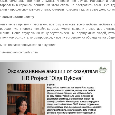
скве, семинары, тренинги и курсы. Я постоянно изучаю материал и де
взрослеть в хорошем понимании этого слова, не растратить себя. Все т
аний и профессионального опыта, который позволяет делать свое дело со зн
любви к человечеству
живу через призму «чувствую», поэтому в основе всего любовь: любовь к 
ределенную «породу людей», которые умеют сохранить свое достоинств
шение. Ценю трудолюбивых, целеустремленных, порядочных людей, котор
стоянном созидательном процессе, и все их устремления обращены на обще
ылка на электронную версию журнала:
tp://x-emotion.com/arhiv.html