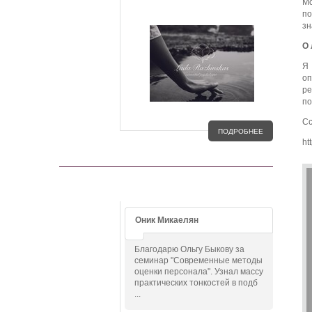
Мо
по
зн
О 
Я 
оп
ре
по
Cс
ПОДРОБНЕЕ
ht
ОТЗЫВЫ
Оник Микаелян
Благодарю Ольгу Быкову за
семинар "Современные методы
оценки персонала". Узнал массу
практических тонкостей в подб
...