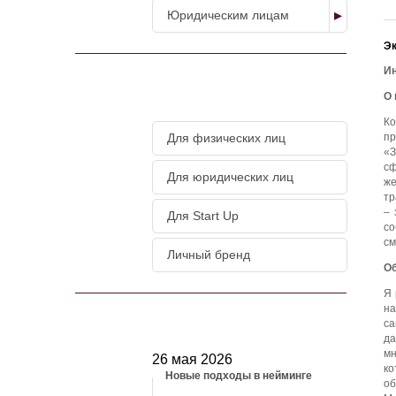
Юридическим лицам
Эк
Ин
МАГАЗИН УСЛУГ
О 
Ко
Для физических лиц
пр
«
сф
Для юридических лиц
же
тр
– 
Для Start Up
со
см
Личный бренд
Об
Я 
на
НОВОСТИ
са
да
мн
26 мая 2026
ко
Новые подходы в нейминге
об