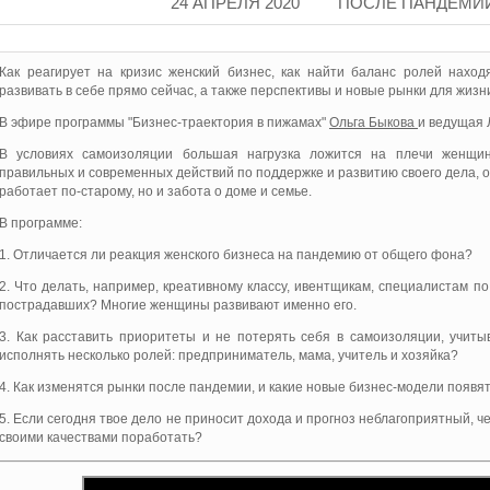
24 АПРЕЛЯ 2020
ПОСЛЕ ПАНДЕМИИ
Как реагирует на кризис женский бизнес, как найти баланс ролей наход
развивать в себе прямо сейчас, а также перспективы и новые рынки для жизн
В эфире программы "Бизнес-траектория в пижамах"
Ольга Быкова
и ведущая 
В условиях самоизоляции большая нагрузка ложится на плечи женщин
правильных и современных действий по поддержке и развитию своего дела, 
работает по-старому, но и забота о доме и семье.
В программе:
1. Отличается ли реакция женского бизнеса на пандемию от общего фона?
2. Что делать, например, креативному классу, ивентщикам, специалистам по
пострадавших? Многие женщины развивают именно его.
3. Как расставить приоритеты и не потерять себя в самоизоляции, учит
исполнять несколько ролей: предприниматель, мама, учитель и хозяйка?
4. Как изменятся рынки после пандемии, и какие новые бизнес-модели появя
5. Если сегодня твое дело не приносит дохода и прогноз неблагоприятный, ч
своими качествами поработать?