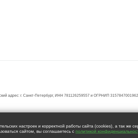
ЕСКИМ ЛИЦАМ
ЮРИДИЧЕСКИМ ЛИЦАМ
МАГАЗИН УСЛУГ
КОНТАКТЫ
кий адрес: г. Санкт-Петербург, ИНН 781126259557 и ОГРНИП 3157847001962
Все права защищены.
льских настроек и корректной работы сайта (cookies), а так же с
зоваться сайтом, вы соглашаетесь с
политикой конфиденциальнос