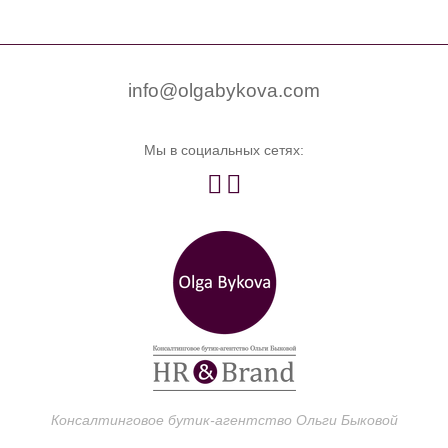


0
info@olgabykova.com
Мы в социальных сетях:


Консалтинговое бутик-агентство Ольги Быковой