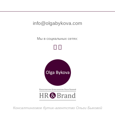


0
info@olgabykova.com
Мы в социальных сетях:


Консалтинговое бутик-агентство Ольги Быковой