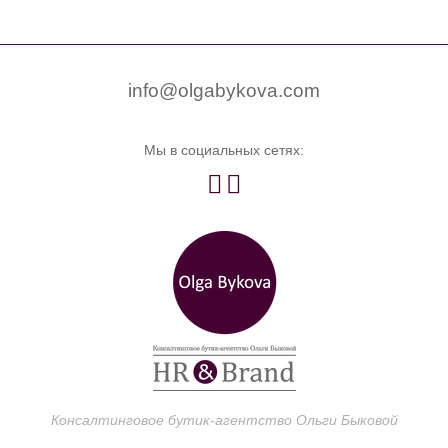


0
info@olgabykova.com
Мы в социальных сетях:


Консалтинговое бутик-агентство Ольги Быковой