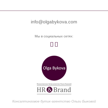


0
info@olgabykova.com
Мы в социальных сетях:


Консалтинговое бутик-агентство Ольги Быковой