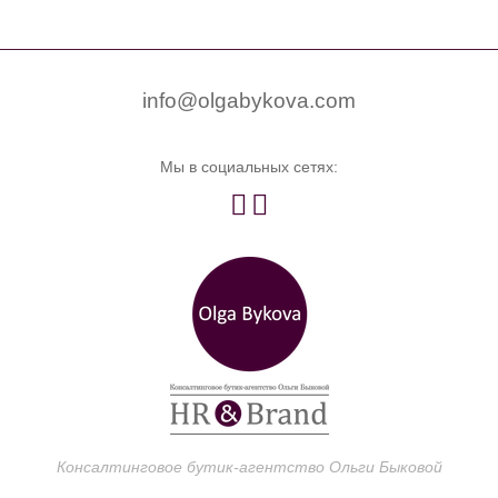


0
info@olgabykova.com
Мы в социальных сетях:


Консалтинговое бутик-агентство Ольги Быковой