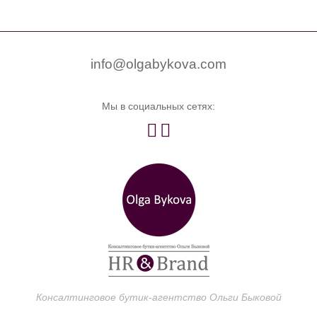


0
info@olgabykova.com
Мы в социальных сетях:


Консалтинговое бутик-агентство Ольги Быковой