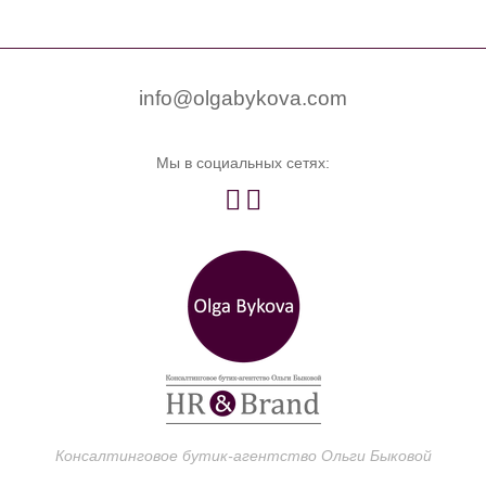


0
info@olgabykova.com
Мы в социальных сетях:


Консалтинговое бутик-агентство Ольги Быковой