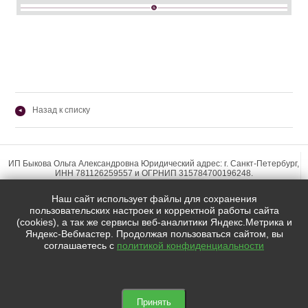
Назад к списку
◂
ИП Быкова Ольга Александровна Юридический адрес: г. Санкт-Петербург,
ИНН 781126259557 и ОГРНИП 315784700196248.
Наш сайт использует файлы для сохранения
пользовательских настроек и корректной работы сайта
(cookies), а так же сервисы веб-аналитики Яндекс.Метрика и
Яндекс-Вебмастер. Продолжая пользоваться сайтом, вы
Мы в социальных сетях:
соглашаетесь с
политикой конфиденциальности


Copyright ©olgabykova.com |2015-2026. Все права защищены.
Принять