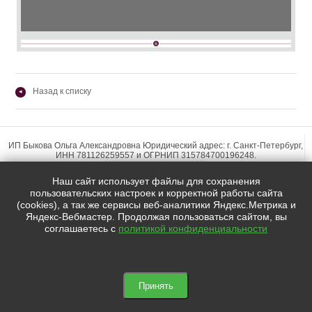
Назад к списку
◂
ИП Быкова Ольга Александровна Юридический адрес: г. Санкт-Петербург,
ИНН 781126259557 и ОГРНИП 315784700196248.
Наш сайт использует файлы для сохранения
пользовательских настроек и корректной работы сайта
(cookies), а так же сервисы веб-аналитики Яндекс.Метрика и
Яндекс-Вебмастер. Продолжая пользоваться сайтом, вы
Мы в социальных сетях:
соглашаетесь с
политикой конфиденциальности


Copyright ©olgabykova.com |2015-2026. Все права защищены.
Принять