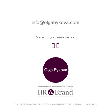


0
info@olgabykova.com
Мы в социальных сетях:


Консалтинговое бутик-агентство Ольги Быковой