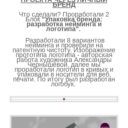
БРЕНД
Что сделали? Проработали 2
Блок
"Упаковка бренда:
разработка нейминга и
логотипа".
Разработали 8 вариантов
нейминга и проверили на
патентную чистоту. Изображение
прототипа логотипа - авторская
работа художника Александры
Чернышёвой, далее мы
проработали логотип в кривых и
упаковали в носители для веб,
печати. По итогу был разработан
логобук.