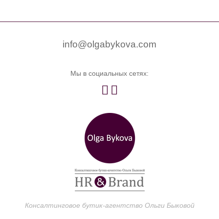


0
info@olgabykova.com
Мы в социальных сетях:


Консалтинговое бутик-агентство Ольги Быковой