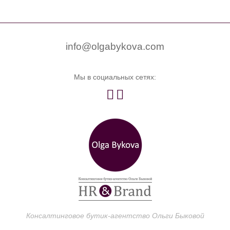


0
info@olgabykova.com
Мы в социальных сетях:


Консалтинговое бутик-агентство Ольги Быковой